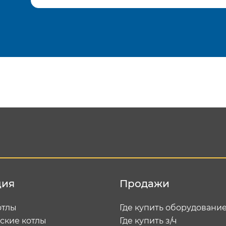
Подтвердить e-mail
Отп
ция
Продажи
отлы
Где купить оборудовани
ские котлы
Где купить з/ч