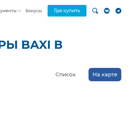
Где купить
кументы
Бонусы
Ы BAXI В
Список
На карте