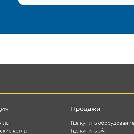
Подтвердить e-mail
Отп
ция
Продажи
отлы
Где купить оборудовани
ские котлы
Где купить з/ч