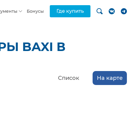
Где купить
кументы
Бонусы
Ы BAXI В
Список
На карте