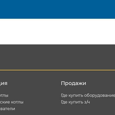
Подтвердить e-mail
Отп
ция
Продажи
отлы
Где купить оборудовани
ские котлы
Где купить з/ч
ватели