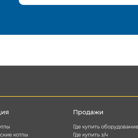
Подтвердить e-mail
Отп
ция
Продажи
отлы
Где купить оборудовани
ские котлы
Где купить з/ч