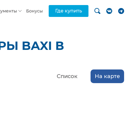
Где купить
кументы
Бонусы
Ы BAXI В
Список
На карте