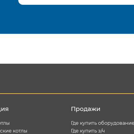
Подтвердить e-mail
Отп
ция
Продажи
отлы
Где купить оборудовани
ские котлы
Где купить з/ч