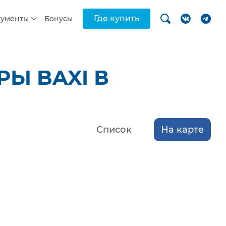
Где купить
кументы
Бонусы
Ы BAXI В
Список
На карте