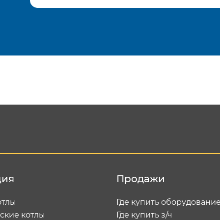
Подтвердить e-mail
Отп
ция
Продажи
отлы
Где купить оборудовани
ские котлы
Где купить з/ч