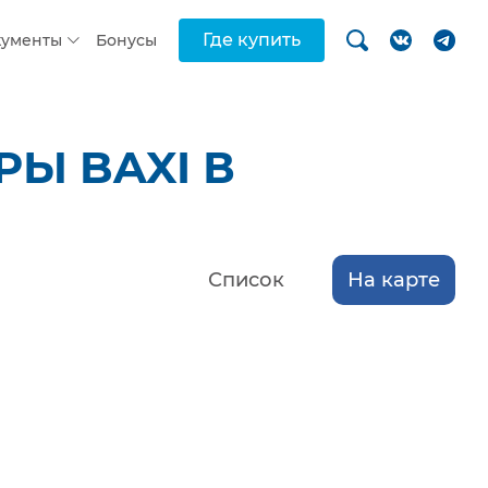
Где купить
кументы
Бонусы
Ы BAXI В
Список
На карте