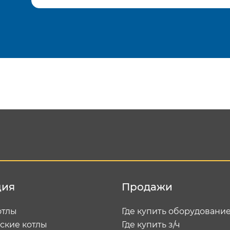
Подтвердить e-mail
Отп
ция
Продажи
отлы
Где купить оборудовани
ские котлы
Где купить з/ч