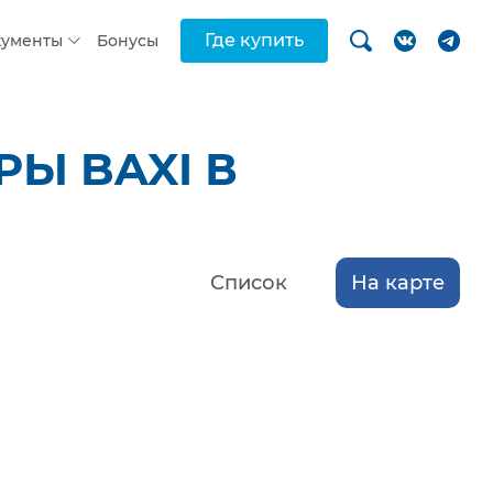
Где купить
кументы
Бонусы
Ы BAXI В
Список
На карте