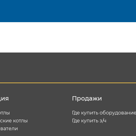
Подтвердить e-mail
Отп
ция
Продажи
отлы
Где купить оборудовани
ские котлы
Где купить з/ч
ватели