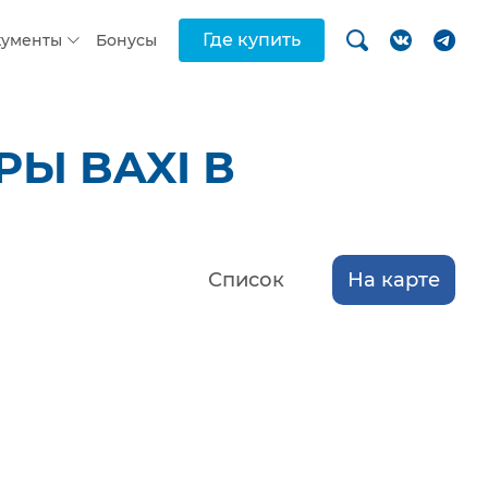
Где купить
кументы
Бонусы
Ы BAXI В
Список
На карте