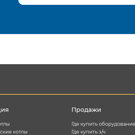
Подтвердить e-mail
Отп
ция
Продажи
отлы
Где купить оборудовани
ские котлы
Где купить з/ч