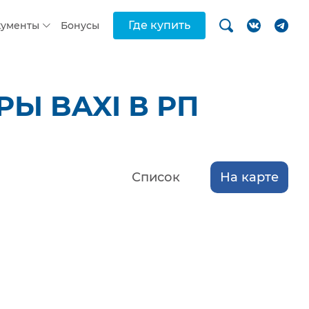
Где купить
кументы
Бонусы
Ы BAXI В РП
Список
На карте