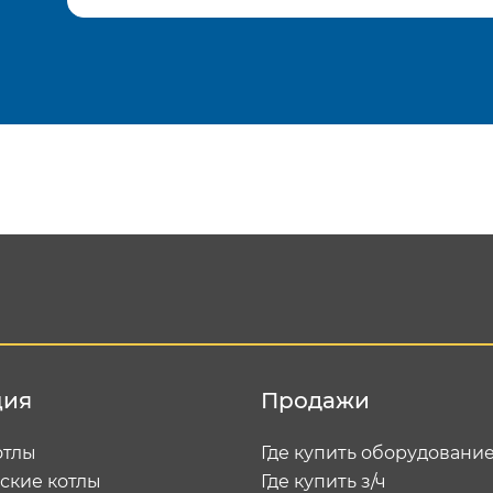
Подтвердить e-mail
Отп
ция
Продажи
отлы
Где купить оборудовани
ские котлы
Где купить з/ч