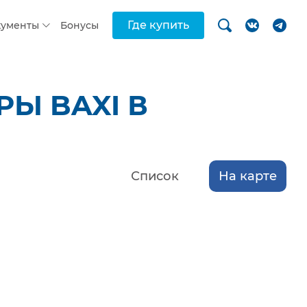
Где купить
кументы
Бонусы
Ы BAXI В
Список
На карте