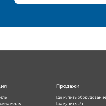
Подтвердить e-mail
Отп
ция
Продажи
отлы
Где купить оборудовани
ские котлы
Где купить з/ч