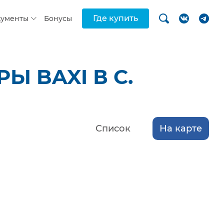
Где купить
кументы
Бонусы
 BAXI В С.
Список
На карте