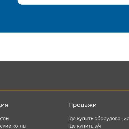
Подтвердить e-mail
Отп
ция
Продажи
отлы
Где купить оборудовани
ские котлы
Где купить з/ч