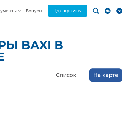
Где купить
кументы
Бонусы
Ы BAXI В
Е
Список
На карте