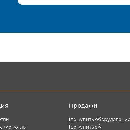
Подтвердить e-mail
Отп
ция
Продажи
отлы
Где купить оборудовани
ские котлы
Где купить з/ч