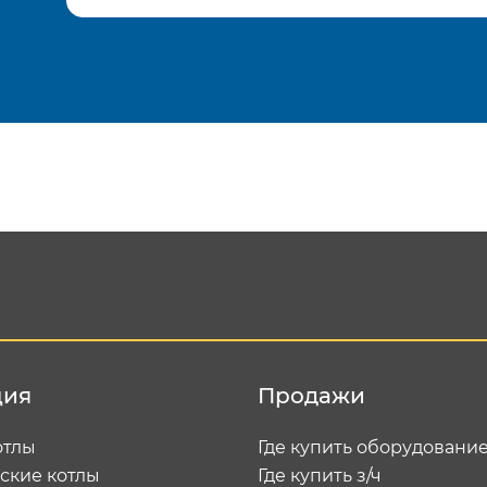
Подтвердить e-mail
Отп
ция
Продажи
отлы
Где купить оборудовани
ские котлы
Где купить з/ч