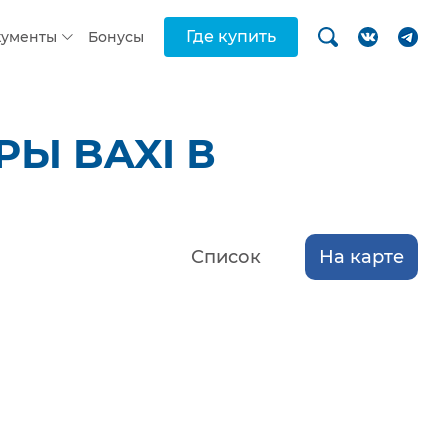
Где купить
кументы
Бонусы
Ы BAXI В
Список
На карте