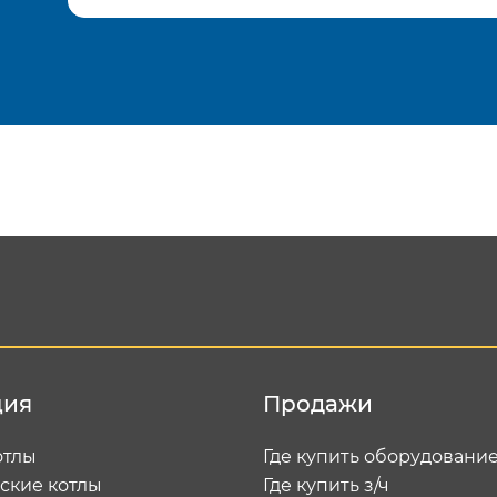
Подтвердить e-mail
Отп
ция
Продажи
отлы
Где купить оборудовани
ские котлы
Где купить з/ч