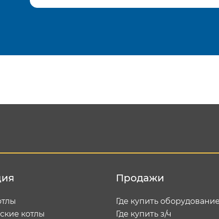
Подтвердить e-mail
Отп
ция
Продажи
отлы
Где купить оборудовани
ские котлы
Где купить з/ч