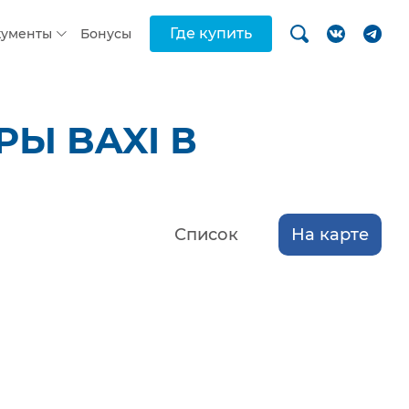
Где купить
кументы
Бонусы
Ы BAXI В
Список
На карте