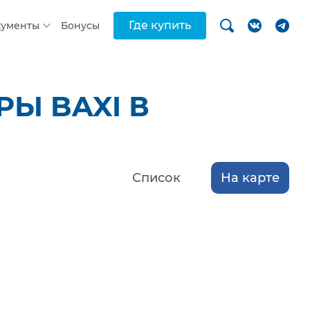
Где купить
кументы
Бонусы
Ы BAXI В
Список
На карте