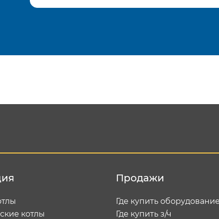
Подтвердить e-mail
Отп
ция
Продажи
отлы
Где купить оборудовани
ские котлы
Где купить з/ч