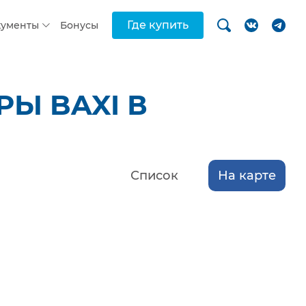
Где купить
кументы
Бонусы
Ы BAXI В
Список
На карте