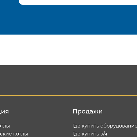
Подтвердить e-mail
Отп
ция
Продажи
отлы
Где купить оборудовани
ские котлы
Где купить з/ч