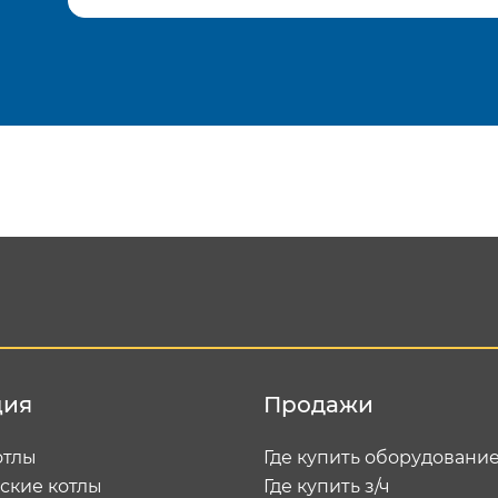
Подтвердить e-mail
Отп
ция
Продажи
отлы
Где купить оборудовани
ские котлы
Где купить з/ч