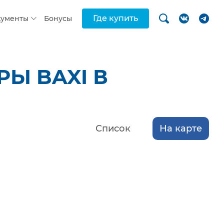
Где купить
кументы
Бонусы
Ы BAXI В
Список
На карте