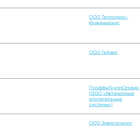
ООО Теплолюкс-
Инжиниринг
ООО Гейзер
ПроффиГруппСервис
(ООО «Автономные
отопительные
системы»)
ООО Энергопилот