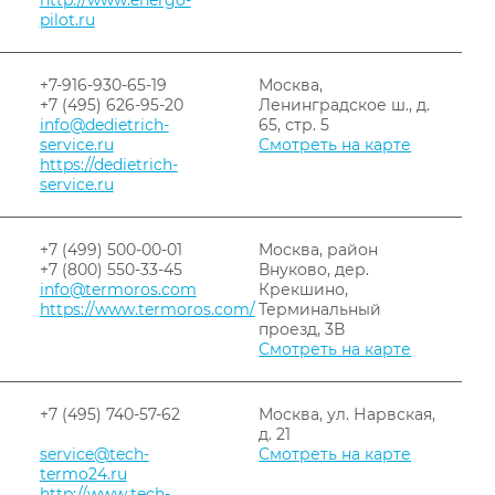
http://www.energo-
pilot.ru
+7-916-930-65-19
Москва,
+7 (495) 626-95-20
Ленинградское ш., д.
info@dedietrich-
65, стр. 5
service.ru
Смотреть на карте
https://dedietrich-
service.ru
+7 (499) 500-00-01
Москва, район
+7 (800) 550-33-45
Внуково, дер.
info@termoros.com
Крекшино,
https://www.termoros.com/
Терминальный
проезд, 3В
Смотреть на карте
+7 (495) 740-57-62
Москва, ул. Нарвская,
д. 21
service@tech-
Смотреть на карте
termo24.ru
http://www.tech-