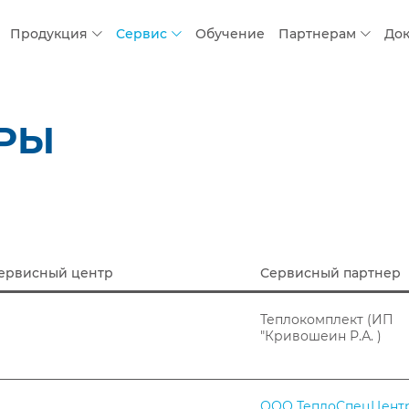
Продукция
Сервис
Обучение
Партнерам
До
ТРЫ
ервисный центр
Сервисный партнер
Теплокомплект (ИП
"Кривошеин Р.А. )
ООО ТеплоСпецЦент