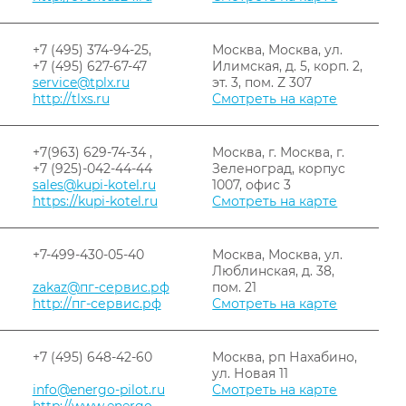
+7 (495) 374-94-25,
Москва, Москва, ул.
+7 (495) 627-67-47
Илимская, д. 5, корп. 2,
service@tplx.ru
эт. 3, пом. Z 307
http://tlxs.ru
Смотреть на карте
+7(963) 629-74-34 ,
Москва, г. Москва, г.
+7 (925)-042-44-44
Зеленоград, корпуc
sales@kupi-kotel.ru
1007, офис 3
https://kupi-kotel.ru
Смотреть на карте
+7-499-430-05-40
Москва, Москва, ул.
Люблинская, д. 38,
zakaz@пг-сервис.рф
пом. 21
http://пг-сервис.рф
Смотреть на карте
+7 (495) 648-42-60
Москва, рп Нахабино,
ул. Новая 11
info@energo-pilot.ru
Смотреть на карте