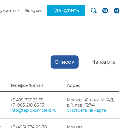
Где купить
кументы
Бонусы
Список
На карте
Телефон/E-mail
Адрес
+7-495-727-22-55
Москва, 41-й км МКАД,
+7 -903-210-05-15
д. 1, пав. Г27/4
info@teplokomplekt.ru
Смотреть на карте
р
+7 (495) 774-95-70,
Москва,