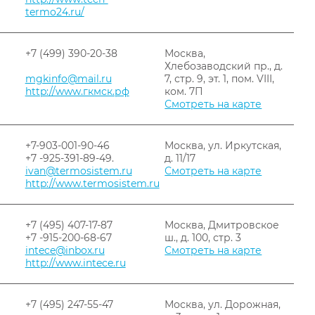
termo24.ru/
+7 (499) 390-20-38
Москва,
Хлебозаводский пр., д.
mgkinfo@mail.ru
7, стр. 9, эт. 1, пом. VIII,
http://www.гкмск.рф
ком. 7П
Смотреть на карте
+7-903-001-90-46
Москва, ул. Иркутская,
+7 -925-391-89-49.
д. 11/17
ivan@termosistem.ru
Смотреть на карте
http://www.termosistem.ru
+7 (495) 407-17-87
Москва, Дмитровское
+7 -915-200-68-67
ш., д. 100, стр. 3
intece@inbox.ru
Смотреть на карте
http://www.intece.ru
+7 (495) 247-55-47
Москва, ул. Дорожная,