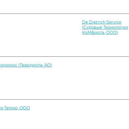
De Dietrich Service
(Судовые Технологии
КоМфорта, ООО)
ерморос (Гвардиола, АО)
ех-Термо, ООО