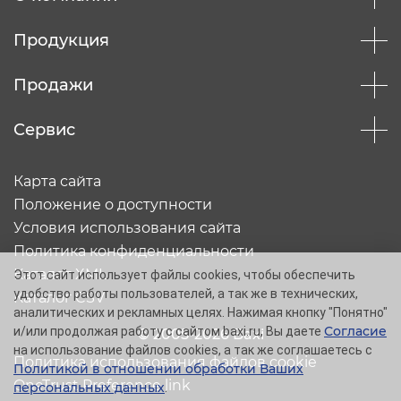
Продукция
Продажи
Сервис
Карта сайта
Положение о доступности
Условия использования сайта
Политика конфиденциальности
Каталог XML
Этот сайт использует файлы cookies, чтобы обеспечить
удобство работы пользователей, а так же в технических,
Каталог CSV
аналитических и рекламных целях. Нажимая кнопку "Понятно"
Согласие
и/или продолжая работу с сайтом baxi.ru, Вы даете
© 2005-2026 Baxi
на использование файлов cookies, а так же соглашаетесь с
Политика использования файлов cookie
Политикой в отношении обработки Ваших
OneTrust Preference link
персональных данных
.