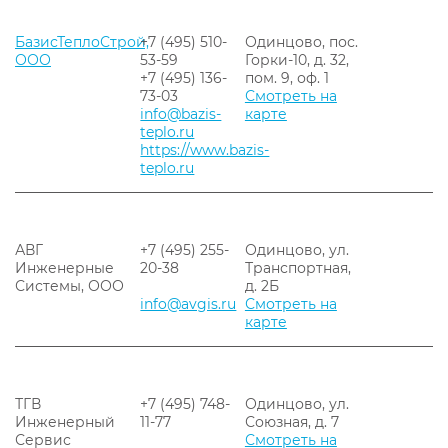
БазисТеплоСтрой,
+7 (495) 510-
Одинцово, пос.
ООО
53-59
Горки-10, д. 32,
+7 (495) 136-
пом. 9, оф. 1
73-03
Смотреть на
info@bazis-
карте
teplo.ru
https://www.bazis-
teplo.ru
АВГ
+7 (495) 255-
Одинцово, ул.
Инженерные
20-38
Транспортная,
Системы, ООО
д. 2Б
info@avgis.ru
Смотреть на
карте
ТГВ
+7 (495) 748-
Одинцово, ул.
Инженерный
11-77
Союзная, д. 7
Сервис
Смотреть на