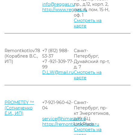
info@reggas.ru
пр., д.12, корп. 2,
http://www.reggas.ru
лит. А, пом. 15-Н,
оф. 1
Смотреть на
карте
Remontkotlov78
+7 (812) 988-
Санкт-
(Кораблев В.С.,
53-37
Петербург,
ИП)
+7 -921-309-77-
Дунайский пр-т,
99
д. 7
D.L.W@mail.ru
Смотреть на
карте
PROMETEY ™
+7-921-960-42-
Санкт-
(Сотниченко
04
Петербург, пр-
Е.И., ИП)
кт Энергетиков,
service@himaster.ru
д.19, БЦ
https://remontkotlovspb.ru
LinkPlace
Смотреть на