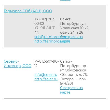
Терморос СПб (АСЦ), ООО
+7 (812) 703-
Санкт-
00-02
Петербург, ул.
+7 -911-811-71-
Уральская 10 к2,
44
офис 24 и 26
spb@termoros.com
Смотреть на
http://termoros.com
карте
Сервис-
+7-812-507-90-
Санкт-
Инженер, ООО
12
Петербург, пр-
кт Обуховской
info@se-er.ru
Обороны, д. 76,
http://se-er.ru
Литера Н, пом.
5-Н/201
Смотреть на
карте