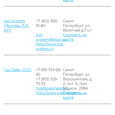
карте
Hot-system
+7 (812) 966-
Санкт-
(Дехтярь Л.И.,
19-80
Петербург, ул.
ИП)
Взлетная д.7 к.1
hot-
Смотреть на
system@mail.ru
карте
http://www.hot-
system.ru
Газ Лайн, ООО
+7-981-743-68-
Санкт-
30
Петербург, ул.
+7 (812) 329-
Ворошилова, д.
73-33
2, лит. А, пом.
hva@gaslinespb.ru
5Н, ком. 208А
http://www.gaslinespb.ru
Смотреть на
карте