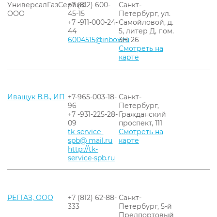
УниверсалГазСервис,
+7 (812) 600-
Санкт-
ООО
45-15
Петербург, ул.
+7 -911-000-24-
Самойловой, д.
44
5, литер Д, пом.
6004515@inbox.ru
3Н-26
Смотреть на
карте
Иващук В.В., ИП
+7-965-003-18-
Санкт-
96
Петербург,
+7 -931-225-28-
Гражданский
09
проспект, 111
tk-service-
Смотреть на
spb@ mail.ru
карте
http://tk-
service-spb.ru
РЕГГАЗ, ООО
+7 (812) 62-88-
Санкт-
333
Петербург, 5-й
Предпортовый