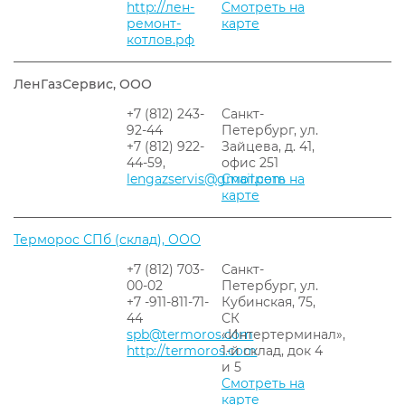
http://лен-
Смотреть на
ремонт-
карте
котлов.рф
ЛенГазСервис, ООО
+7 (812) 243-
Санкт-
92-44
Петербург, ул.
+7 (812) 922-
Зайцева, д. 41,
44-59,
офис 251
lengazservis@gmail.com
Смотреть на
карте
Терморос СПб (склад), ООО
+7 (812) 703-
Санкт-
00-02
Петербург, ул.
+7 -911-811-71-
Кубинская, 75,
44
СК
spb@termoros.com
«Интертерминал»,
http://termoros.com
1-й склад, док 4
и 5
Смотреть на
карте