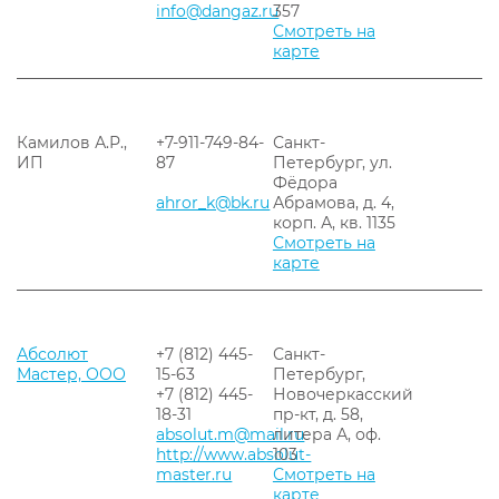
info@dangaz.ru
357
Смотреть на
карте
Камилов А.Р.,
+7-911-749-84-
Санкт-
ИП
87
Петербург, ул.
Фёдора
ahror_k@bk.ru
Абрамова, д. 4,
корп. А, кв. 1135
Смотреть на
карте
Абсолют
+7 (812) 445-
Санкт-
Мастер, ООО
15-63
Петербург,
+7 (812) 445-
Новочеркасский
18-31
пр-кт, д. 58,
absolut.m@mail.ru
литера А, оф.
http://www.absolut-
103
master.ru
Смотреть на
карте