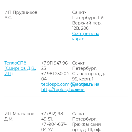
ИП Прудников
Санкт-
А.С.
Петербург, 1-й
Верхний пер.,
12В, 206
Смотреть на
карте
ТеплоСПб
+7 911 947 96
Санкт-
(Смирнов Д.В.,
23
Петербург,
ИП)
+7 981 230 04
Стачек пр-кт, д.
04
95, корп. 1
teplospb.com@yandex.ru
Смотреть на
http://teplospb.com
карте
ИП Молчанов
+7 (812) 981-
Санкт-
Д.М.
49-51,
Петербург,
+7 -904-637-
Гражданский
04-77
пр-т, д. 111, оф.