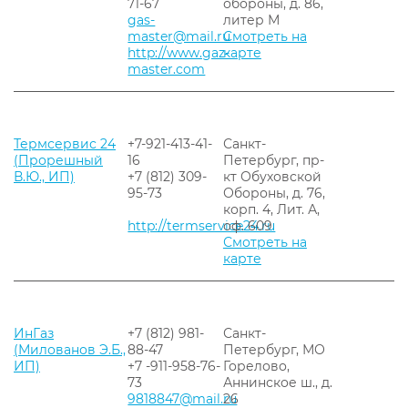
71-67
обороны, д. 86,
gas-
литер М
master@mail.ru
Смотреть на
http://www.gaz-
карте
master.com
Термсервис 24
+7-921-413-41-
Санкт-
(Прорешный
16
Петербург, пр-
В.Ю., ИП)
+7 (812) 309-
кт Обуховской
95-73
Обороны, д. 76,
корп. 4, Лит. А,
http://termservice24.ru
оф. 609
Смотреть на
карте
ИнГаз
+7 (812) 981-
Санкт-
(Милованов Э.Б.,
88-47
Петербург, МО
ИП)
+7 -911-958-76-
Горелово,
73
Аннинское ш., д.
9818847@mail.ru
26