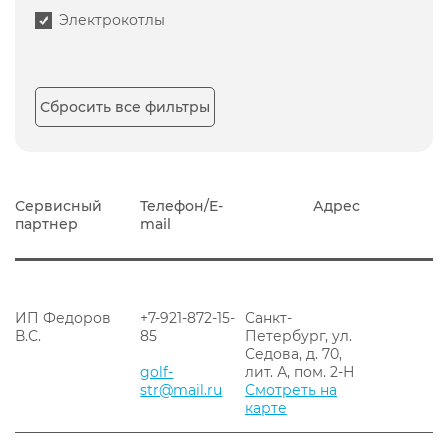
Электрокотлы
Сбросить все фильтры
Сервисный
Телефон/E-
Адрес
партнер
mail
ИП Федоров
+7-921-872-15-
Санкт-
В.С.
85
Петербург, ул.
Седова, д. 70,
golf-
лит. А, пом. 2-Н
str@mail.ru
Смотреть на
карте