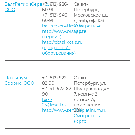
БалтРегионСервис,
+7 (812) 926-
Санкт-
ООО
60-91
Петербург,
+7 (812) 946-
Московское ш.,
60-91
д. 46Б, оф. 108
baltregserv@mail.ru
Смотреть на
http://www.brsspb.ru
карте
(сервис),
http://detalikotla.ru
(продажа з/ч,
оборудования)
Платинум
+7 (812) 922-
Санкт-
Сервис, ООО
82-90
Петербург, ул.
+7 -911-922-82-
Шелгунова, дом
90
7, корпус 2
baxi-
литера А,
24@mail.ru
помещение
http://www.serviceplatinum.ru
28Н
Смотреть на
карте