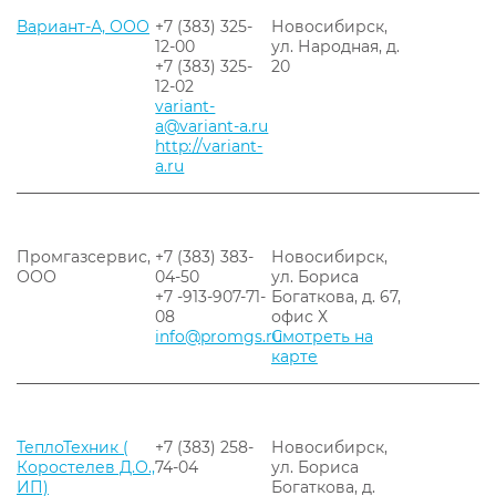
Вариант-А, ООО
+7 (383) 325-
Новосибирск,
12-00
ул. Народная, д.
+7 (383) 325-
20
12-02
variant-
a@variant-a.ru
http://variant-
a.ru
Промгазсервис,
+7 (383) 383-
Новосибирск,
ООО
04-50
ул. Бориса
+7 -913-907-71-
Богаткова, д. 67,
08
офис Х
info@promgs.ru
Смотреть на
карте
ТеплоТехник (
+7 (383) 258-
Новосибирск,
Коростелев Д.О.,
74-04
ул. Бориса
ИП)
Богаткова, д.