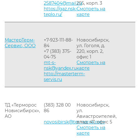
2587404@mail.ru
255, корп. 3
https://gaz.nsk-
Смотреть на
teplo.ru/
карте
МастерТерм-
+7-923-111-88-
Новосибирск,
Сервис, ООО
84
ул. Гоголя, д.
+7 (383) 375-
220, корп. 2,
04-75
офис 1
mt-s-
Смотреть на
nsk@yandex.ru
карте
http://masterterm-
servis.ru
ТД «Терморос
(383) 328 00
Новосибирск,
Новисибирск»,
86
ул.
АО
Авиастроителей,
novosibirsk@termoros.com
влад. 47, офис 5
Смотреть на
карте