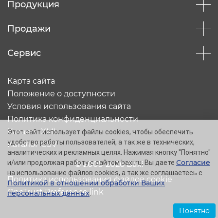
Продукция
Продажи
Сервис
Карта сайта
Положение о доступности
Условия использования сайта
Политика конфиденциальности
Каталог XML
Этот сайт использует файлы cookies, чтобы обеспечить
удобство работы пользователей, а так же в технических,
Каталог CSV
аналитических и рекламных целях. Нажимая кнопку "Понятно"
Согласие
и/или продолжая работу с сайтом baxi.ru, Вы даете
© 2005-2026 Baxi
на использование файлов cookies, а так же соглашаетесь с
Политика использования файлов cookie
Политикой в отношении обработки Ваших
OneTrust Preference link
персональных данных
.
Понятно