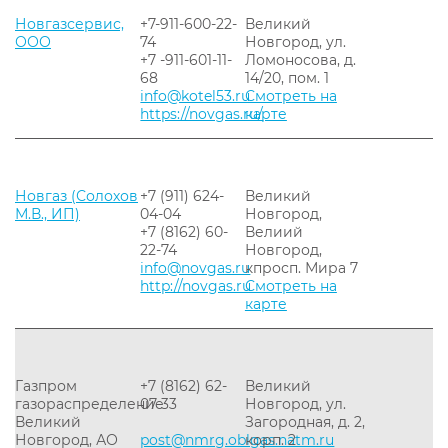
Новгазсервис,
+7-911-600-22-
Великий
ООО
74
Новгород, ул.
+7 -911-601-11-
Ломоносова, д.
68
14/20, пом. 1
info@kotel53.ru
Смотреть на
https://novgas.ru/
карте
Новгаз (Солохов
+7 (911) 624-
Великий
М.В., ИП)
04-04
Новгород,
+7 (8162) 60-
Велиий
22-74
Новгород,
info@novgas.ru
кпросп. Мира 7
http://novgas.ru
Смотреть на
карте
Газпром
+7 (8162) 62-
Великий
газораспределение
07-33
Новгород, ул.
Великий
Загородная, д. 2,
Новгород, АО
post@nmrg.oblgas.natm.ru
корп. 2