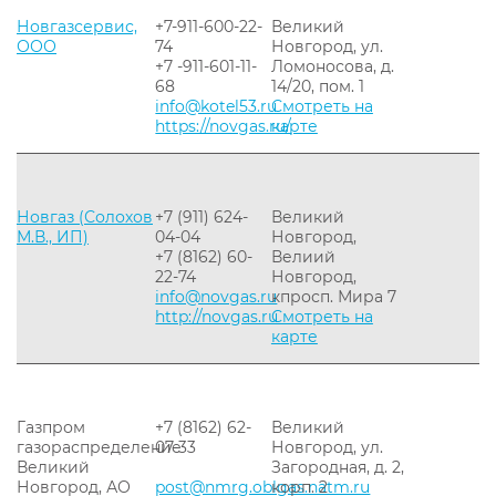
Новгазсервис,
+7-911-600-22-
Великий
ООО
74
Новгород, ул.
+7 -911-601-11-
Ломоносова, д.
68
14/20, пом. 1
info@kotel53.ru
Смотреть на
https://novgas.ru/
карте
Новгаз (Солохов
+7 (911) 624-
Великий
М.В., ИП)
04-04
Новгород,
+7 (8162) 60-
Велиий
22-74
Новгород,
info@novgas.ru
кпросп. Мира 7
http://novgas.ru
Смотреть на
карте
Газпром
+7 (8162) 62-
Великий
газораспределение
07-33
Новгород, ул.
Великий
Загородная, д. 2,
Новгород, АО
post@nmrg.oblgas.natm.ru
корп. 2