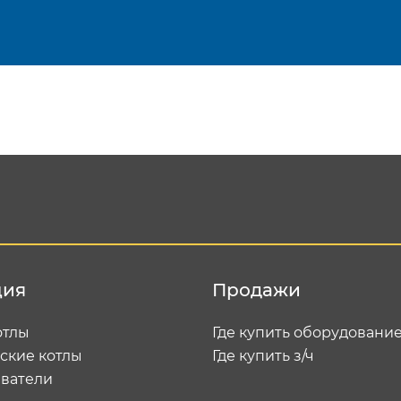
Подтвердить e-mail
Отп
ция
Продажи
отлы
Где купить оборудовани
ские котлы
Где купить з/ч
ватели