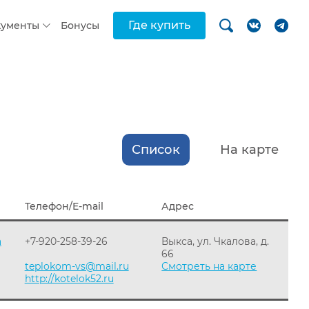
Где купить
кументы
Бонусы
Список
На карте
Телефон/E-mail
Адрес
а
+7-920-258-39-26
Выкса, ул. Чкалова, д.
66
teplokom-vs@mail.ru
Смотреть на карте
http://kotelok52.ru