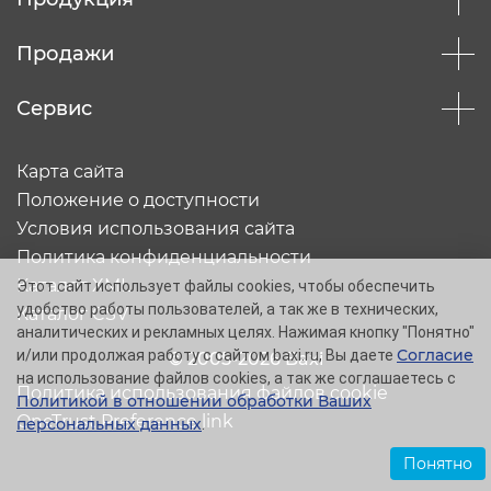
Продажи
Сервис
Карта сайта
Положение о доступности
Условия использования сайта
Политика конфиденциальности
Каталог XML
Этот сайт использует файлы cookies, чтобы обеспечить
удобство работы пользователей, а так же в технических,
Каталог CSV
аналитических и рекламных целях. Нажимая кнопку "Понятно"
Согласие
и/или продолжая работу с сайтом baxi.ru, Вы даете
© 2005-2026 Baxi
на использование файлов cookies, а так же соглашаетесь с
Политика использования файлов cookie
Политикой в отношении обработки Ваших
OneTrust Preference link
персональных данных
.
Понятно