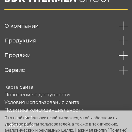
конфеденциальности
Отправить
О компании
Продукция
Продажи
Сервис
Карта сайта
Положение о доступности
Условия использования сайта
Политика конфиденциальности
Каталог XML
Этот сайт использует файлы cookies, чтобы обеспечить
удобство работы пользователей, а так же в технических,
Каталог CSV
аналитических и рекламных целях. Нажимая кнопку "Понятно"