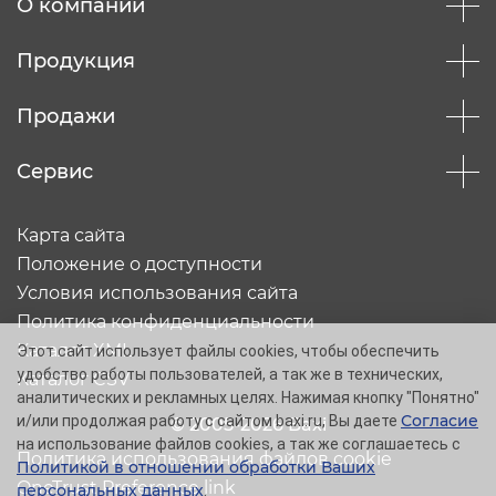
О компании
Продукция
Продажи
Сервис
Карта сайта
Положение о доступности
Условия использования сайта
Политика конфиденциальности
Каталог XML
Этот сайт использует файлы cookies, чтобы обеспечить
удобство работы пользователей, а так же в технических,
Каталог CSV
аналитических и рекламных целях. Нажимая кнопку "Понятно"
Согласие
и/или продолжая работу с сайтом baxi.ru, Вы даете
© 2005-2026 Baxi
на использование файлов cookies, а так же соглашаетесь с
Политика использования файлов cookie
Политикой в отношении обработки Ваших
OneTrust Preference link
персональных данных
.