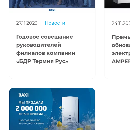
27.11.2023
|
Новости
24.11.20
Годовое совещание
Премь
руководителей
обнов
филиалов компании
элект
«БДР Термия Рус»
AMPER