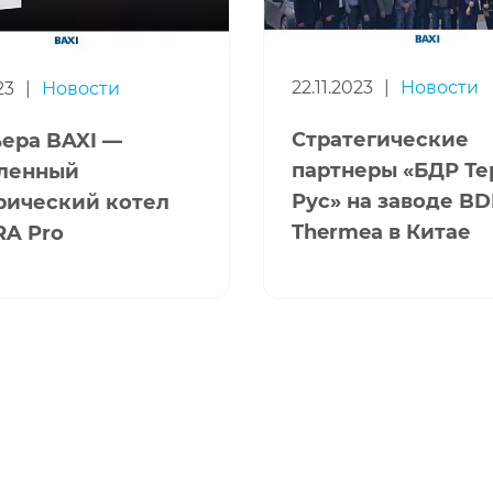
22.11.2023
|
Новости
23
|
Новости
Стратегические
ера BAXI —
партнеры «БДР Т
ленный
Рус» на заводе B
рический котел
Thermea в Китае
A Pro