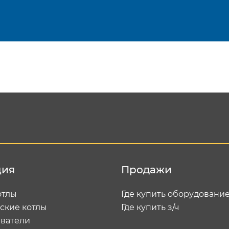
Подтвердить e-mail
Отп
ция
Продажи
отлы
Где купить оборудовани
ские котлы
Где купить з/ч
ватели