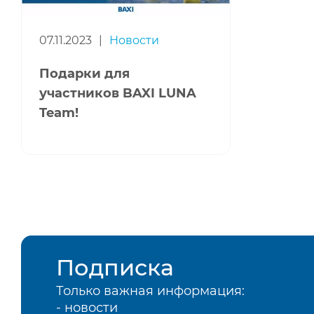
07.11.2023
|
Новости
Подарки для
участников BAXI LUNA
Team!
Подписка
Только важная информация:
- новости