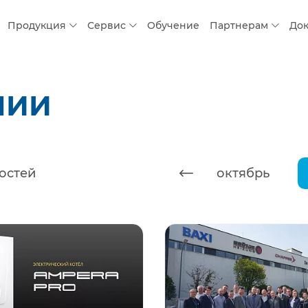
Продукция
Сервис
Обучение
Партнерам
До
НИИ
остей
август
сентябрь
октябрь