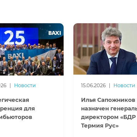
026
|
Новости
15.06.2026
|
Новости
егическая
Илья Сапожников
ренция для
назначен генера
ибьюторов
директором «БДР
Термия Рус»