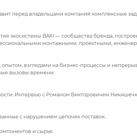
тавит перед владельцами компаний комплексные зад
ития экосистемы BAXI — сообщества бренда, постро
офессиональными монтажными, проектными, инженер
, опытом, взглядами на бизнес-процессы и непрер
вые вызовы времени.
нности. Интервью с Романом Викторовичем Никише
занные с нарушением цепочек поставок.
компонентов и сырья.