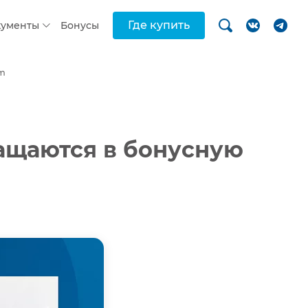
Где купить
кументы
Бонусы
am
ащаются в бонусную