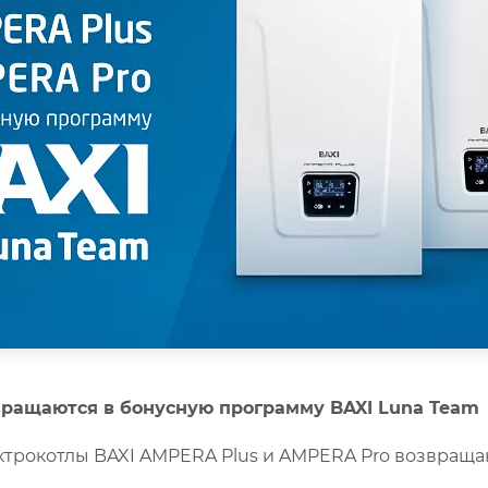
вращаются в бонусную программу BAXI Luna Team
лектрокотлы BAXI AMPERA Plus и AMPERA Pro возвращ