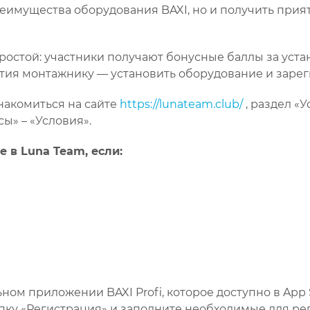
преимущества оборудования BAXI, но и получить прия
остой: участники получают бонусные баллы за уста
астия монтажнику — установить оборудование и заре
накомиться на сайте
https://lunateam.club/
, раздел «
ы» – «Условия».
 в Luna Team, если:
м приложении BAXI Profi, которое доступно в App Sto
пку «Регистрация» и заполните необходимые для ре