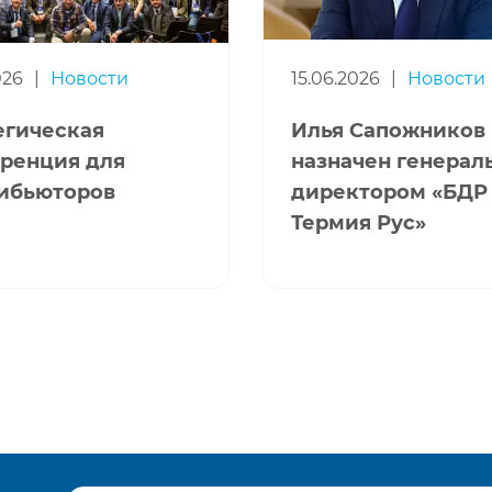
026
|
Новости
15.06.2026
|
Новости
егическая
Илья Сапожников
ренция для
назначен генера
ибьюторов
директором «БДР
Термия Рус»