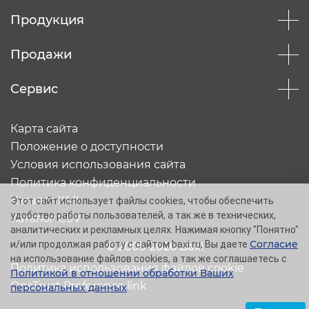
Продукция
Продажи
Сервис
Карта сайта
Положение о доступности
Условия использования сайта
Политика конфиденциальности
Каталог XML
Этот сайт использует файлы cookies, чтобы обеспечить
удобство работы пользователей, а так же в технических,
Каталог CSV
аналитических и рекламных целях. Нажимая кнопку "Понятно"
Согласие
и/или продолжая работу с сайтом baxi.ru, Вы даете
© 2005-2026 Baxi
на использование файлов cookies, а так же соглашаетесь с
Политика использования файлов cookie
Политикой в отношении обработки Ваших
OneTrust Preference link
персональных данных
.