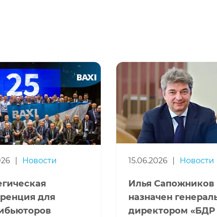
026
|
Новости
15.06.2026
|
Новости
егическая
Илья Сапожников
ренция для
назначен генера
ибьюторов
директором «БДР