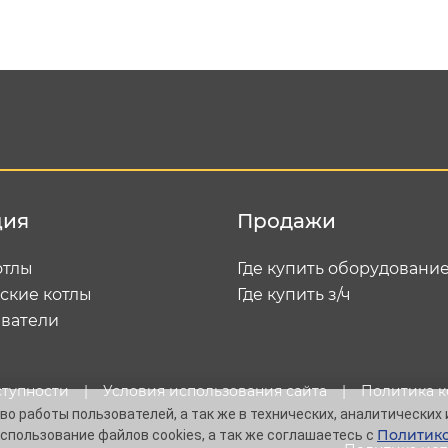
Подтвердить e-mail
Отп
ция
Продажи
отлы
Где купить оборудовани
ские котлы
Где купить з/ч
ватели
ступности
|
Условия использования сайта
|
Политика 
о работы пользователей, а так же в технических, аналитических 
Политико
спользование файлов cookies, а так же соглашаетесь с