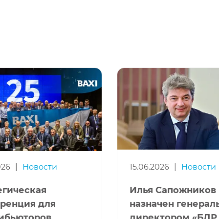
026
|
Новости
15.06.2026
|
Новости
егическая
Илья Сапожников
ренция для
назначен генера
ибьюторов
директором «БДР