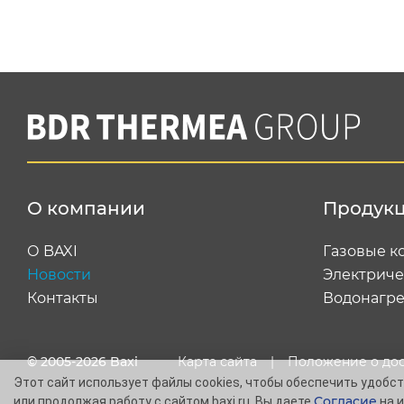
О компании
Продук
О BAXI
Газовые к
Новости
Электриче
Контакты
Водонагре
© 2005-2026 Baxi
Карта сайта
|
Положение о до
Этот сайт использует файлы cookies, чтобы обеспечить удобств
Согласие
или продолжая работу с сайтом baxi.ru, Вы даете
на и