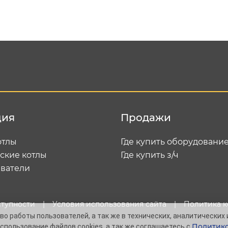
Подтвердить e-mail
Отп
ция
Продажи
отлы
Где купить оборудовани
ские котлы
Где купить з/ч
ватели
ступности
|
Условия использования сайта
|
Политика 
о работы пользователей, а так же в технических, аналитических 
Политико
спользование файлов cookies, а так же соглашаетесь с