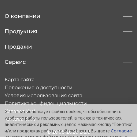
Отправить
О компании
Продукция
Продажи
Сервис
Карта сайта
Положение о доступности
Условия использования сайта
Политика конфиденциальности
Каталог XML
Этот сайт использует файлы cookies, чтобы обеспечить
удобство работы пользователей, а так же в технических,
Каталог CSV
аналитических и рекламных целях. Нажимая кнопку "Понятно"
Согласие
и/или продолжая работу с сайтом baxi.ru, Вы даете
© 2005-2026 Baxi