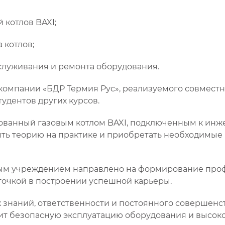
котлов BAXI;
 котлов;
служивания и ремонта оборудования.
 компании «БДР Термия Рус», реализуемого совместн
удентов других курсов.
дованный газовым котлом BAXI, подключенным к и
ять теорию на практике и приобретать необходимы
ным учреждением направлено на формирование про
точкой в построении успешной карьеры.
их знаний, ответственности и постоянного совершен
ит безопасную эксплуатацию оборудования и высоко