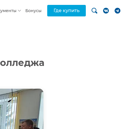
Где купить
кументы
Бонусы
колледжа