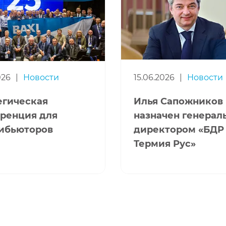
026
|
Новости
15.06.2026
|
Новости
егическая
Илья Сапожников
ренция для
назначен генера
ибьюторов
директором «БДР
Термия Рус»