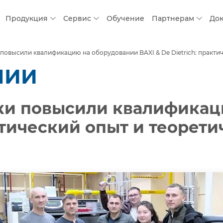
Продукция
Сервис
Обучение
Партнерам
До
повысили квалификацию на оборудовании BAXI & De Dietrich: практи
НИИ
ки повысили квалификац
актический опыт и теорет