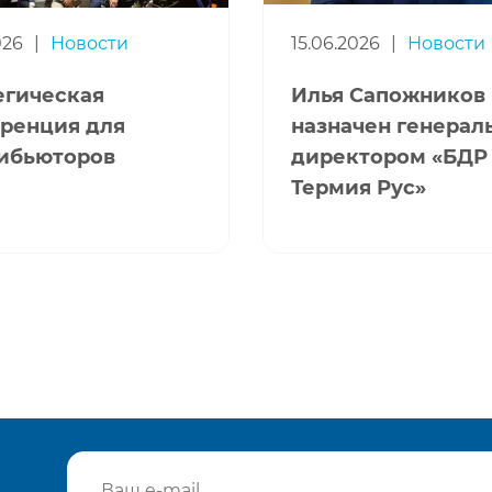
026
|
Новости
15.06.2026
|
Новости
егическая
Илья Сапожников
ренция для
назначен генера
ибьюторов
директором «БДР
Термия Рус»