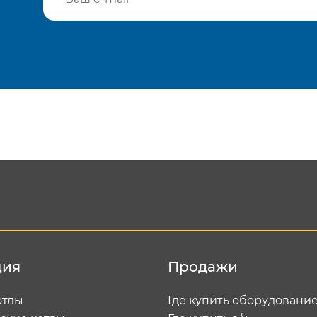
Подтвердить e-mail
Отп
ция
Продажи
отлы
Где купить оборудовани