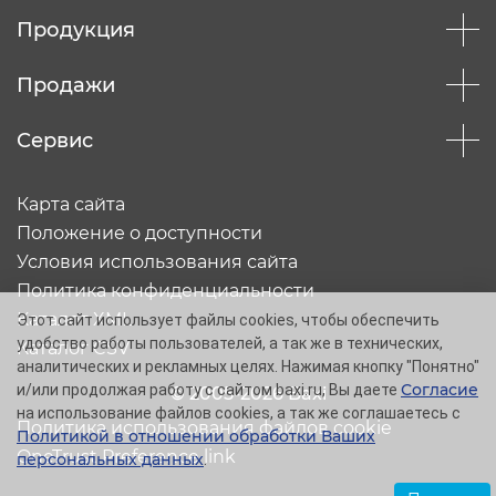
Продукция
Продажи
Сервис
Карта сайта
Положение о доступности
Условия использования сайта
Политика конфиденциальности
Каталог XML
Этот сайт использует файлы cookies, чтобы обеспечить
удобство работы пользователей, а так же в технических,
Каталог CSV
аналитических и рекламных целях. Нажимая кнопку "Понятно"
Согласие
и/или продолжая работу с сайтом baxi.ru, Вы даете
© 2005-2026 Baxi
на использование файлов cookies, а так же соглашаетесь с
Политика использования файлов cookie
Политикой в отношении обработки Ваших
OneTrust Preference link
персональных данных
.