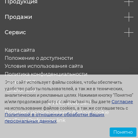
Продукция
Продажи
Сервис
Карта сайта
Положение о доступности
Условия использования сайта
Политика конфиденциальности
Каталог XML
Этот сайт использует файлы cookies, чтобы обеспечить
удобство работы пользователей, а так же в технических,
Каталог CSV
аналитических и рекламных целях. Нажимая кнопку "Понятно"
Согласие
и/или продолжая работу с сайтом baxi.ru, Вы даете
© 2005-2026 Baxi
на использование файлов cookies, а так же соглашаетесь с
Политика использования файлов cookie
Политикой в отношении обработки Ваших
OneTrust Preference link
персональных данных
.
Понятно