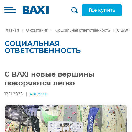
Где купить
Главная
О компании
Социальная ответственность
С BAXI 
СОЦИАЛЬНАЯ
ОТВЕТСТВЕННОСТЬ
С BAXI новые вершины
покоряются легко
12.11.2025
|
новости