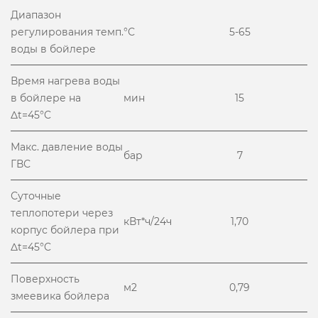
Диапазон
регулирования темп.
°С
5-65
воды в бойлере
Время нагрева воды
в бойлере на
мин
15
Δt=45°C
Макс. давление воды
бар
7
ГВС
Суточные
теплопотери через
кВт*ч/24ч
1,70
корпус бойлера при
Δt=45°C
Поверхность
м2
0,79
змеевика бойлера