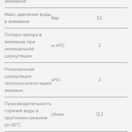
змеевика*
Макс. давление воды
бар
3,5
в змеевике
Потери напора в
змеевике при
2
2
м H
O
номинальной
циркуляции
Номинальная
циркуляция
м³/ч
2
теплоносителя через
змеевик
Производительность
горячей воды в
л/мин
12,3
проточном режиме
Δt=35°C