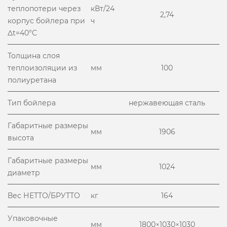
теплопотери через
кВт/24
2,74
корпус бойлера при
ч
Δt=40°C
Толщина слоя
теплоизоляции из
мм
100
полиуретана
Тип бойлера
нержавеющая сталь
Габаритные размеры
мм
1906
высота
Габаритные размеры
мм
1024
диаметр
Вес НЕТТО/БРУТТО
кг
164
Упаковочные
мм
1800×1030×1030