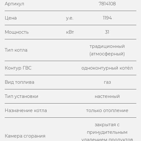
Артикул
7814108
Цена
у.е.
1194
Мощность
кВт
31
традиционный
Тип котла
(атмосферный)
Контур ГВС
одноконтурный котёл
Вид топлива
газ
Тип установки
настенный
Назначение котла
только отопление
закрытая с
принудительным
Камера сгорания
удалением продуктов