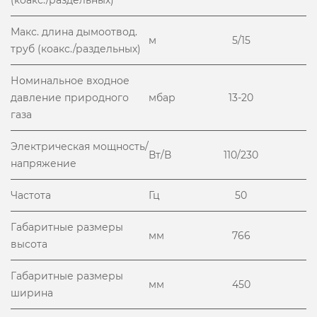
(коакс./раздельных)
Макс. длина дымоотвод.
м
5/15
труб (коакс./раздельных)
Номинальное входное
давление природного
мбар
13-20
газа
Электрическая мощность/
Вт/В
110/230
напряжение
Частота
Гц
50
Габаритные размеры
мм
766
высота
Габаритные размеры
мм
450
ширина