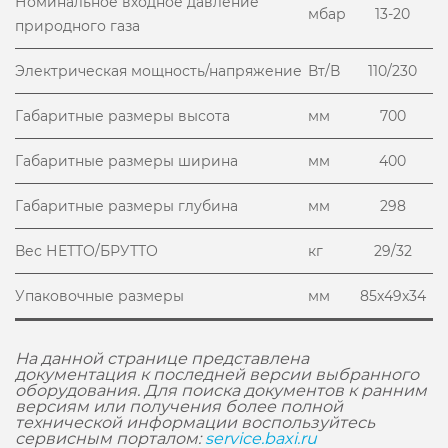
Номинальное входное давление
мбар
13-20
природного газа
Электрическая мощность/напряжение
Вт/В
110/230
Габаритные размеры высота
мм
700
Габаритные размеры ширина
мм
400
Габаритные размеры глубина
мм
298
Вес НЕТТО/БРУТТО
кг
29/32
Упаковочные размеры
мм
85x49x34
На данной странице представлена
документация к последней версии выбранного
оборудования. Для поиска документов к ранним
версиям или получения более полной
технической информации воспользуйтесь
сервисным порталом:
service.baxi.ru