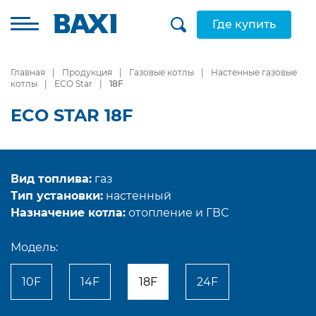
Где купить
Главная
Продукция
Газовые котлы
Настенные газовые
котлы
ECO Star
18F
ECO STAR 18F
Вид топлива:
газ
Тип установки:
настенный
Назначение котла:
отопление и ГВС
Модель:
10F
14F
18F
24F