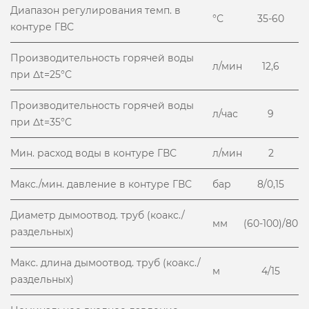
Диапазон регулирования темп. в
°С
35-60
контуре ГВС
Производительность горячей воды
л/мин
12,6
при Δt=25°С
Производительность горячей воды
л/час
9
при Δt=35°С
Мин. расход воды в контуре ГВС
л/мин
2
Макс./мин. давление в контуре ГВС
бар
8/0,15
Диаметр дымоотвод. труб (коакс./
мм
(60-100)/80
раздельных)
Макс. длина дымоотвод. труб (коакс./
м
4/15
раздельных)