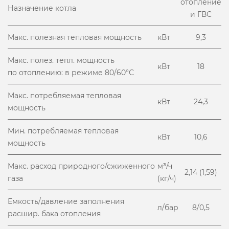
отопление
Назначение котла
и ГВС
Макс. полезная тепловая мощность
кВт
9,3
Макс. полез. тепл. мощность
кВт
18
по отоплению: в режиме 80/60°С
Макс. потребляемая тепловая
кВт
24,3
мощность
Мин. потребляемая тепловая
кВт
10,6
мощность
Макс. расход природного/сжиженного
м³/ч
2,14 (1,59)
газа
(кг/ч)
Емкость/давление заполнения
л/бар
8/0,5
расшир. бака отопления