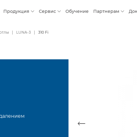
Продукция
Сервис
Обучение
Партнерам
До
котлы
LUNA-3
310 Fi
удалением