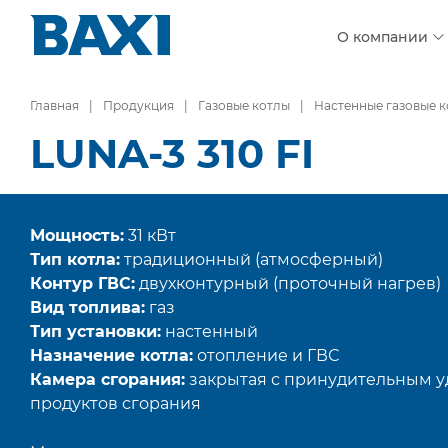
О компании
Главная
Продукция
Газовые котлы
Настенные газовые 
LUNA-3 310 FI
Мощность:
31 кВт
Тип котла:
традиционный (атмосферный)
Контур ГВС:
двухконтурный (проточный нагрев)
Вид топлива:
газ
Тип установки:
настенный
Назначение котла:
отопление и ГВС
Камера сгорания:
закрытая с принудительным 
продуктов сгорания