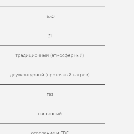
1650
31
традиционный (атмосферный)
двухконтурный (проточный нагрев)
газ
настенный
отопление и ГВС