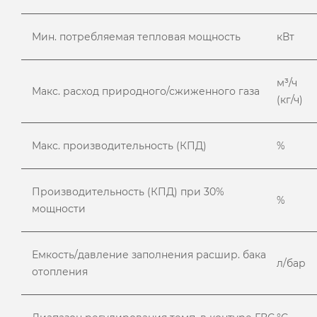
Мин. потребляемая тепловая мощность
кВт
м³/ч
Макс. расход природного/сжиженного газа
(кг/ч)
Макс. производительность (КПД)
%
Производительность (КПД) при 30%
%
мощности
Емкость/давление заполнения расшир. бака
л/бар
отопления