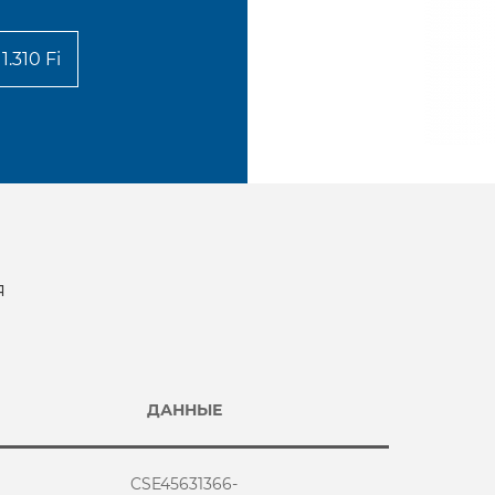
1.310 Fi
я
ДАННЫЕ
CSE45631366-