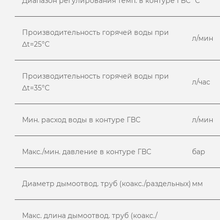
Диапазон регулирования темп. в контуре ГВС
°С
Производительность горячей воды при
л/мин
Δt=25°С
Производительность горячей воды при
л/час
Δt=35°С
Мин. расход воды в контуре ГВС
л/мин
Макс./мин. давление в контуре ГВС
бар
Диаметр дымоотвод. труб (коакс./раздельных)
мм
Макс. длина дымоотвод. труб (коакс./