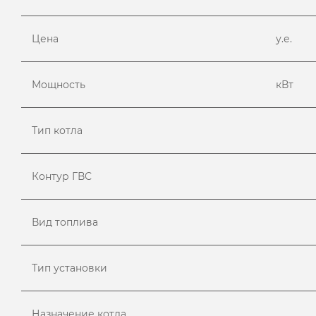
Цена
у.е.
Мощность
кВт
Тип котла
Контур ГВС
Вид топлива
Тип установки
Назначение котла