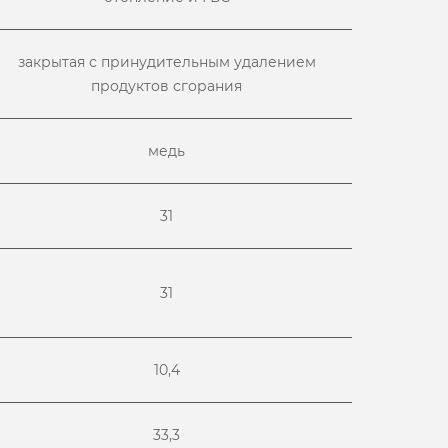
закрытая с принудительным удалением
продуктов сгорания
медь
31
31
10,4
33,3