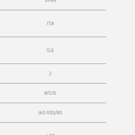
35-65
17,8
12,6
2
8/0,15
(60-100)/80