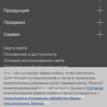
Продукция
Продажи
Сервис
Карта сайта
Положение о доступности
Условия использования сайта
Политика конфиденциальности
Каталог XML
Этот сайт использует файлы cookies, чтобы обеспечить
удобство работы пользователей, а так же в технических,
Каталог CSV
аналитических и рекламных целях. Нажимая кнопку "Понятно"
Согласие
и/или продолжая работу с сайтом baxi.ru, Вы даете
© 2005-2026 Baxi
на использование файлов cookies, а так же соглашаетесь с
Политика использования файлов cookie
Политикой в отношении обработки Ваших
OneTrust Preference link
персональных данных
.