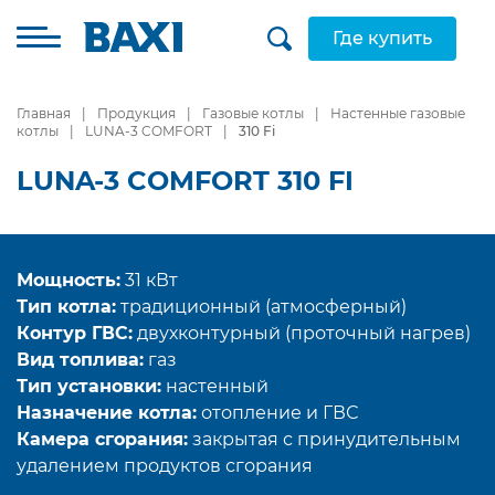
Где купить
Главная
Продукция
Газовые котлы
Настенные газовые
котлы
LUNA-3 COMFORT
310 Fi
LUNA-3 COMFORT 310 FI
Мощность:
31 кВт
Тип котла:
традиционный (атмосферный)
Контур ГВС:
двухконтурный (проточный нагрев)
Вид топлива:
газ
Тип установки:
настенный
Назначение котла:
отопление и ГВС
Камера сгорания:
закрытая с принудительным
удалением продуктов сгорания