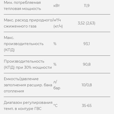
Мин. потребляемая
кВт
11,9
тепловая мощность
Макс. расход природного/
м³/ч
3,52 (2,63)
сжиженного газа
(кг/ч)
Макс.
производительность
%
93,1
(КПД)
Производительность
%
90,8
(КПД) при 30% мощности
Емкость/давление
л/
заполнения расшир. бака
10/0,8
бар
отопления
Диапазон регулирования
°С
35-65
темп. в контуре ГВС