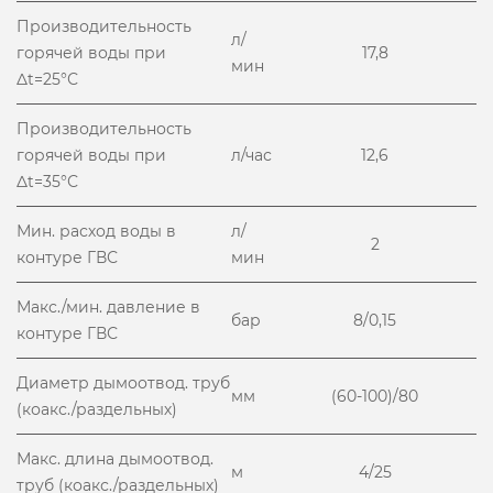
Производительность
л/
горячей воды при
17,8
мин
Δt=25°С
Производительность
горячей воды при
л/час
12,6
Δt=35°С
Мин. расход воды в
л/
2
контуре ГВС
мин
Макс./мин. давление в
бар
8/0,15
контуре ГВС
Диаметр дымоотвод. труб
мм
(60-100)/80
(коакс./раздельных)
Макс. длина дымоотвод.
м
4/25
труб (коакс./раздельных)