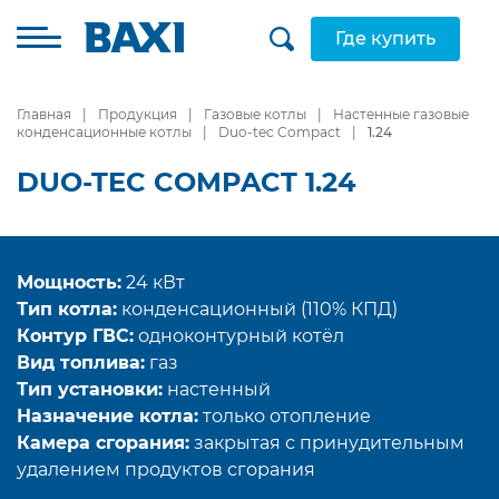
Где купить
Главная
Продукция
Газовые котлы
Настенные газовые
конденсационные котлы
Duo-tec Compact
1.24
DUO-TEC COMPACT 1.24
Мощность:
24 кВт
Тип котла:
конденсационный (110% КПД)
Контур ГВС:
одноконтурный котёл
Вид топлива:
газ
Тип установки:
настенный
Назначение котла:
только отопление
Камера сгорания:
закрытая с принудительным
удалением продуктов сгорания