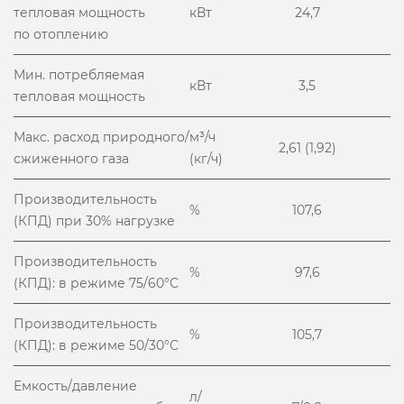
тепловая мощность
кВт
24,7
по отоплению
Мин. потребляемая
кВт
3,5
тепловая мощность
Макс. расход природного/
м³/ч
2,61 (1,92)
сжиженного газа
(кг/ч)
Производительность
%
107,6
(КПД) при 30% нагрузке
Производительность
%
97,6
(КПД): в режиме 75/60°С
Производительность
%
105,7
(КПД): в режиме 50/30°С
Емкость/давление
л/