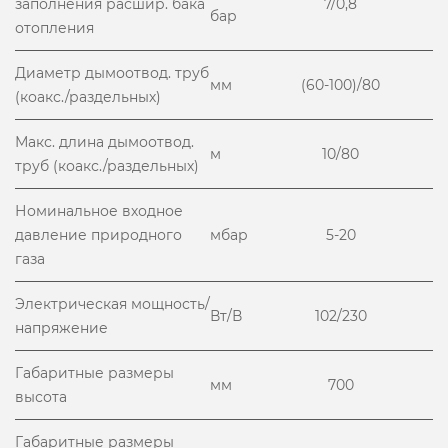
заполнения расшир. бака
7/0,8
бар
отопления
Диаметр дымоотвод. труб
мм
(60-100)/80
(коакс./раздельных)
Макс. длина дымоотвод.
м
10/80
труб (коакс./раздельных)
Номинальное входное
давление природного
мбар
5-20
газа
Электрическая мощность/
Вт/В
102/230
напряжение
Габаритные размеры
мм
700
высота
Габаритные размеры