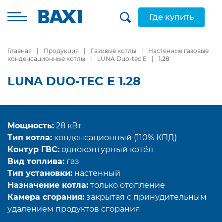
Где купить
Главная
Продукция
Газовые котлы
Настенные газовые
конденсационные котлы
LUNA Duo-tec E
1.28
LUNA DUO-TEC E 1.28
Мощность:
28 кВт
Тип котла:
конденсационный (110% КПД)
Контур ГВС:
одноконтурный котёл
Вид топлива:
газ
Тип установки:
настенный
Назначение котла:
только отопление
Камера сгорания:
закрытая с принудительным
удалением продуктов сгорания