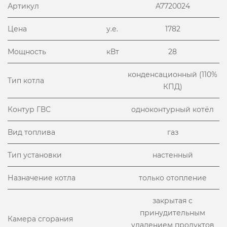
Артикул
A7720024
Цена
у.е.
1782
Мощность
кВт
28
конденсационный (110%
Тип котла
КПД)
Контур ГВС
одноконтурный котёл
Вид топлива
газ
Тип установки
настенный
Назначение котла
только отопление
закрытая с
принудительным
Камера сгорания
удалением продуктов