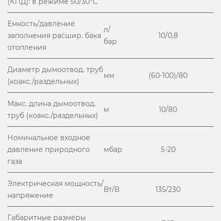
(КПД): в режиме 50/30°С
Емкость/давление
л/
заполнения расшир. бака
10/0,8
бар
отопления
Диаметр дымоотвод. труб
мм
(60-100)/80
(коакс./раздельных)
Макс. длина дымоотвод.
м
10/80
труб (коакс./раздельных)
Номинальное входное
давление природного
мбар
5-20
газа
Электрическая мощность/
Вт/В
135/230
напряжение
Габаритные размеры