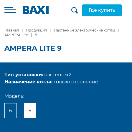
Где купить
Главная
Продукция
Настенные электрические котлы
AMPERA Lite
9
AMPERA LITE 9
Тип установки:
настенный
Назначение котла:
только отопление
Модель:
6
9